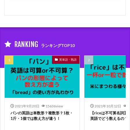
RANKING
ランキングTOP10
英単語・熟語
2021年9月20日
15636view
2021年10月12日
5
パンの英語は単数形？複数形？1枚・
【riceは不可算名詞
1斤・1個では数え方が違う！
英語でどう数えるの？