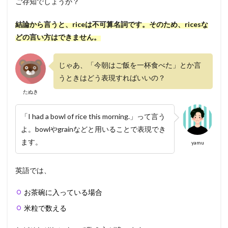
ご存知でしょうか？
結論から言うと、riceは不可算名詞です。そのため、ricesな
どの言い方はできません。
じゃあ、「今朝はご飯を一杯食べた」とか言
うときはどう表現すればいいの？
たぬき
「I had a bowl of rice this morning.」って言う
よ。bowlやgrainなどと用いることで表現でき
ます。
yamu
英語では、
お茶碗に入っている場合
米粒で数える