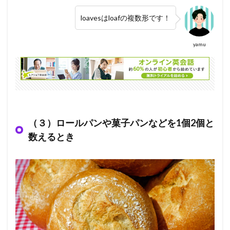
loavesはloafの複数形です！
yamu
（３）ロールパンや菓子パンなどを1個2個と
数えるとき