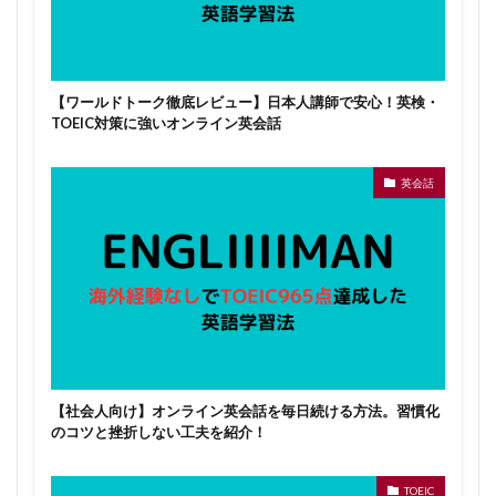
【ワールドトーク徹底レビュー】日本人講師で安心！英検・
TOEIC対策に強いオンライン英会話
英会話
【社会人向け】オンライン英会話を毎日続ける方法。習慣化
のコツと挫折しない工夫を紹介！
TOEIC