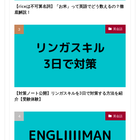
【riceは不可算名詞】「お米」って英語でどう数えるの？徹
底解説！
英会話
【対策ノート公開】リンガスキルを3日で対策する方法を紹
介【受験体験】
英会話