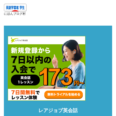
にほんブログ村
レアジョブ英会話