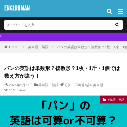
ENGLIIIIMAN
TOEIC965
HOME
英単語・熟語
パンの英語は単数形？複数形？1枚・1斤・1
パンの英語は単数形？複数形？1枚・1斤・1個では
数え方が違う！
2025年2月11日
英単語・熟語
可算・不可算名詞
,
英単語
15635view
英単語・熟語