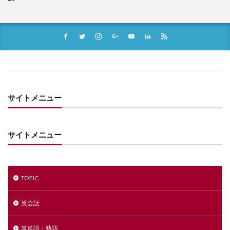
サイトメニュー
サイトメニュー
TOEIC
英会話
英単語・熟語