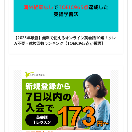
【2025年最新】無料で使えるオンライン英会話10選！クレ
カ不要・体験回数ランキング【TOEIC965点が厳選】