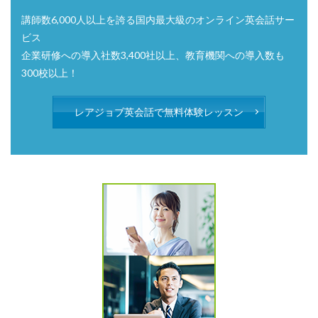
講師数6,000人以上を誇る国内最大級のオンライン英会話サー
ビス
企業研修への導入社数3,400社以上、教育機関への導入数も
300校以上！
レアジョブ英会話で無料体験レッスン