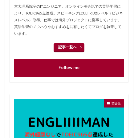
京大理系院卒のITエンジニア。オンライン英会話での英語学習に
より、TOEIC965点達成。スピーキングはCEFR B2レベル（ビジネ
スレベル）取得。仕事では海外プロジェクトに従事しています。
英語学習のノウハウやおすすめを共有したくてブログを執筆して
います。
記事一覧へ
Follow me
英会話