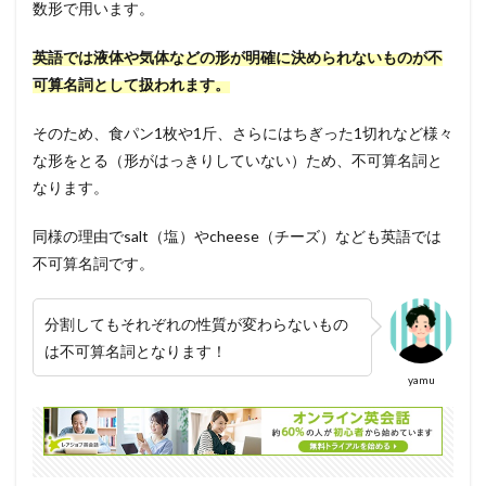
数形で用います。
英語では液体や気体などの形が明確に決められないものが不
可算名詞として扱われます。
そのため、食パン1枚や1斤、さらにはちぎった1切れなど様々
な形をとる（形がはっきりしていない）ため、不可算名詞と
なります。
同様の理由でsalt（塩）やcheese（チーズ）なども英語では
不可算名詞です。
分割してもそれぞれの性質が変わらないもの
は不可算名詞となります！
yamu