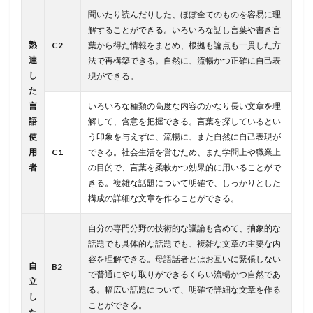
聞いたり読んだりした、ほぼ全てのものを容易に理
解することができる。いろいろな話し言葉や書き言
熟
C2
葉から得た情報をまとめ、根拠も論点も一貫した方
達
法で再構築できる。自然に、流暢かつ正確に自己表
し
現ができる。
た
言
いろいろな種類の高度な内容のかなり長い文章を理
語
解して、含意を把握できる。言葉を探しているとい
使
う印象を与えずに、流暢に、また自然に自己表現が
用
C1
できる。社会生活を営むため、また学問上や職業上
者
の目的で、言葉を柔軟かつ効果的に用いることがで
きる。複雑な話題について明確で、しっかりとした
構成の詳細な文章を作ることができる。
自分の専門分野の技術的な議論も含めて、抽象的な
話題でも具体的な話題でも、複雑な文章の主要な内
容を理解できる。母語話者とはお互いに緊張しない
自
B2
で普通にやり取りができるくらい流暢かつ自然であ
立
る。幅広い話題について、明確で詳細な文章を作る
し
ことができる。
た