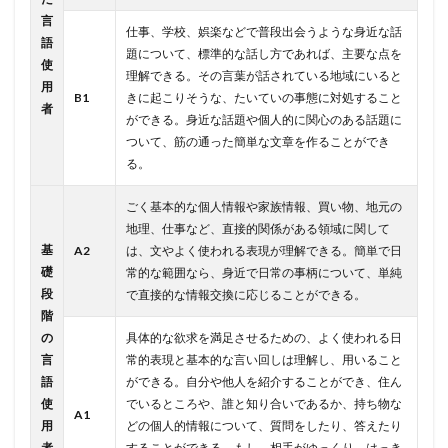
言
仕事、学校、娯楽などで普段出会うような身近な話
語
題について、標準的な話し方であれば、主要な点を
使
理解できる。その言葉が話されている地域にいると
用
B1
きに起こりそうな、たいていの事態に対処すること
者
ができる。身近な話題や個人的に関心のある話題に
ついて、筋の通った簡単な文章を作ることができ
る。
ごく基本的な個人情報や家族情報、買い物、地元の
地理、仕事など、直接的関係がある領域に関して
基
A2
は、文やよく使われる表現が理解できる。簡単で日
礎
常的な範囲なら、身近で日常の事柄について、単純
段
で直接的な情報交換に応じることができる。
階
の
具体的な欲求を満足させるための、よく使われる日
言
常的表現と基本的な言い回しは理解し、用いること
語
ができる。自分や他人を紹介することができ、住ん
使
でいるところや、誰と知り合いであるか、持ち物な
A1
用
どの個人的情報について、質問をしたり、答えたり
者
することができる。もし、相手がゆっくり、はっき